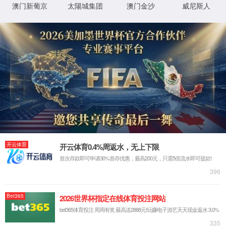
创新研发
新闻资讯
联系B体育官网
销售热线
采购热线
合作洽谈
廉洁举报
加入B体育
官网
招标信息
En
Menu
x
产品搜索
搜索
联系B体育官网
招标信息
中国·B体育(股份)有限公司-官方网站 （采购公告）_01
2026-05-28 19:37
963