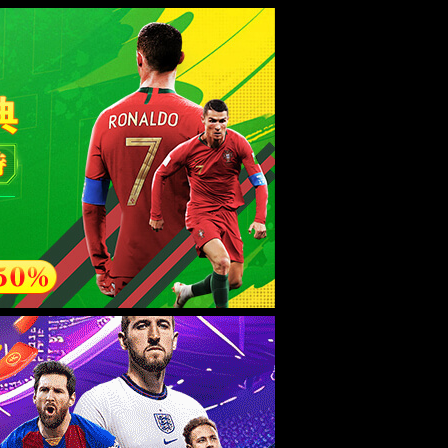
电容器配件
精密连接器