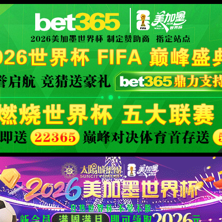
方网站
流电容器
电源控制类电容器
新能源汽车电容器
电力电子电容器
新能源领域
锂电池体系
官网
招标信息