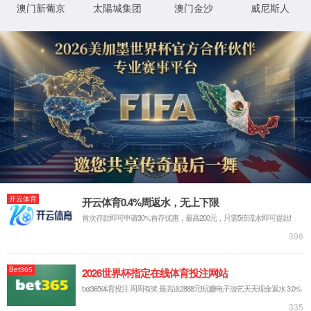
创新研发
新闻资讯
联系B体育官网
销售热线
采购热线
合作洽谈
廉洁举报
加入B体育
官网
招标信息
En
Menu