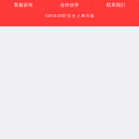
中国·B体育(股份)有限公司-官方网站 （采购公告）_01
2026-05-28
查看详情
28
2026-05
汽车电容器扩产项目三期设备采购公告_01
2026-05-28
查看详情
28
2026-05
外抽立式真空包装机采购公告_01
2026-05-28
查看详情
28
2026-05